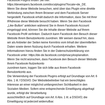
Facebook Plugins finden Sie hier:
https://developers.facebook.com/docs/plugins/?locale=de_DE.
Wenn Sie diese Website besuchen, wird über das Plugin eine direkte
Verbindung zwischen Ihrem Browser und dem Facebook-Server
hergestellt. Facebook erhält dadurch die Information, dass Sie mit Ihrer
IPAdresse diese Website besucht haben. Wenn Sie den Facebook
„Like-Button“ anklicken während Sie in Ihrem Facebook-Account
eingeloggt sind, können Sie die Inhalte dieser Website auf Ihrem
Facebook-Profil verlinken. Dadurch kann Facebook den Besuch dieser
Website Ihrem Benutzerkonto zuordnen. Wir weisen darauf hin, dass
wir als Anbieter der Seiten keine Kenntnis vom Inhalt der übermittelten
Daten sowie deren Nutzung durch Facebook erhalten. Weitere
Informationen hierzu finden Sie in der Datenschutzerklärung von
Facebook unter: https://de-de.facebook.com/privacy/explanation.
Wenn Sie nicht wünschen, dass Facebook den Besuch dieser Website
Ihrem Facebook-Nutzerkonto
zuordnen kann, loggen Sie sich bitte aus Ihrem Facebook-
Benutzerkonto aus.
Die Verwendung der Facebook Plugins erfolgt auf Grundlage von Art. 6
Abs. 1 lit. f DSGVO. Der Websitebetreiber hat ein berechtigtes
Interesse an einer möglichst umfangreichen Sichtbarkeit in den
Sozialen Medien. Sofern eine entsprechende Einwilligung abgefragt
wurde, erfolgt die Verarbeitung
ausschließlich auf Grundlage von Art. 6 Abs. 1 lit. a DSGVO; die
Einwilligung ist jederzeit widerrufbar.