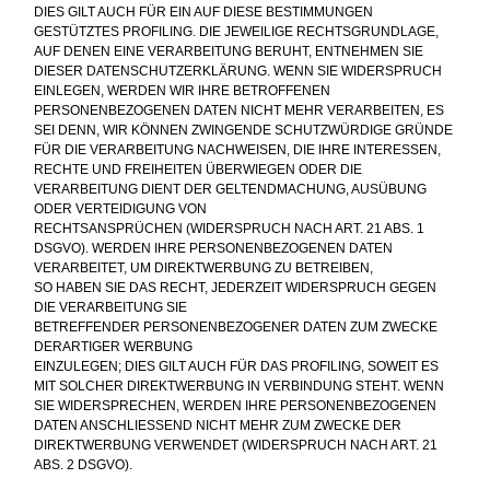
DIES GILT AUCH FÜR EIN AUF DIESE BESTIMMUNGEN
GESTÜTZTES PROFILING. DIE JEWEILIGE RECHTSGRUNDLAGE,
AUF DENEN EINE VERARBEITUNG BERUHT, ENTNEHMEN SIE
DIESER DATENSCHUTZERKLÄRUNG. WENN SIE WIDERSPRUCH
EINLEGEN, WERDEN WIR IHRE BETROFFENEN
PERSONENBEZOGENEN DATEN NICHT MEHR VERARBEITEN, ES
SEI DENN, WIR KÖNNEN ZWINGENDE SCHUTZWÜRDIGE GRÜNDE
FÜR DIE VERARBEITUNG NACHWEISEN, DIE IHRE INTERESSEN,
RECHTE UND FREIHEITEN ÜBERWIEGEN ODER DIE
VERARBEITUNG DIENT DER GELTENDMACHUNG, AUSÜBUNG
ODER VERTEIDIGUNG VON
RECHTSANSPRÜCHEN (WIDERSPRUCH NACH ART. 21 ABS. 1
DSGVO). WERDEN IHRE PERSONENBEZOGENEN DATEN
VERARBEITET, UM DIREKTWERBUNG ZU BETREIBEN,
SO HABEN SIE DAS RECHT, JEDERZEIT WIDERSPRUCH GEGEN
DIE VERARBEITUNG SIE
BETREFFENDER PERSONENBEZOGENER DATEN ZUM ZWECKE
DERARTIGER WERBUNG
EINZULEGEN; DIES GILT AUCH FÜR DAS PROFILING, SOWEIT ES
MIT SOLCHER DIREKTWERBUNG IN VERBINDUNG STEHT. WENN
SIE WIDERSPRECHEN, WERDEN IHRE PERSONENBEZOGENEN
DATEN ANSCHLIESSEND NICHT MEHR ZUM ZWECKE DER
DIREKTWERBUNG VERWENDET (WIDERSPRUCH NACH ART. 21
ABS. 2 DSGVO).